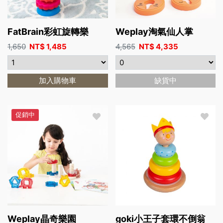
FatBrain彩虹旋轉樂
Weplay淘氣仙人掌
1,650
NT$
1,485
4,565
NT$
4,335
加入購物車
缺貨中
促銷中
Weplay晶奇樂園
goki小王子套環不倒翁