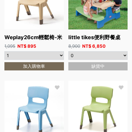
Weplay26cm輕鬆椅-米
little tikes便利野餐桌
1,095
NT$
895
8,900
NT$
6,850
加入購物車
缺貨中